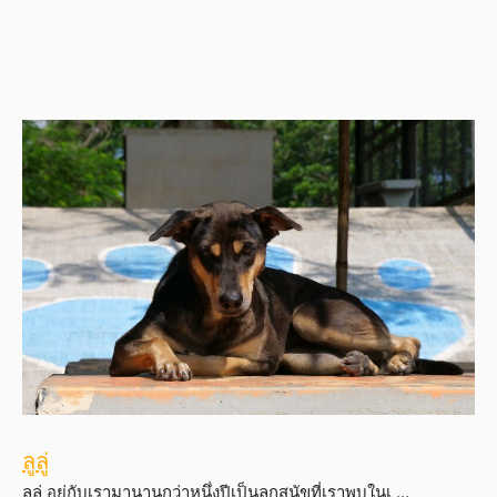
ลูลู่
ลูลู่ อยู่กับเรามานานกว่าหนึ่งปีเป็นลูกสุนัขที่เราพบในเ …