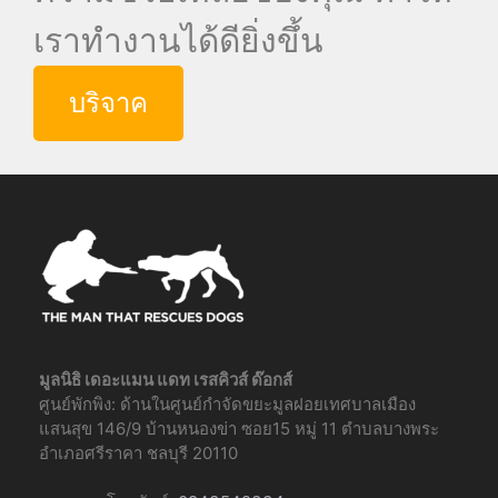
เราทำงานได้ดียิ่งขึ้น
บริจาค
มูลนิธิ เดอะแมน แดท เรสคิวส์ ด๊อกส์
ศูนย์พักพิง: ด้านในศูนย์กำจัดขยะมูลฝอยเทศบาลเมือง
แสนสุข 146/9 บ้านหนองข่า ซอย15 หมู่ 11 ตำบลบางพระ
อำเภอศรีราคา ชลบุรี 20110